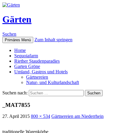
Gärten
Suchen
Zum Inhalt springen
Primäres Menü
Home
Sequoiafarm
Riether Staudenparadies
Garten Gröne
Umland, Gastros und Hotels
Gärtnereien
Natur- und Kulturlandschaft
Suchen nach:
_MAT7855
27. April 2015
800 × 534
Gärtnereien am Niederrhein
traditionelle Warenkörbe